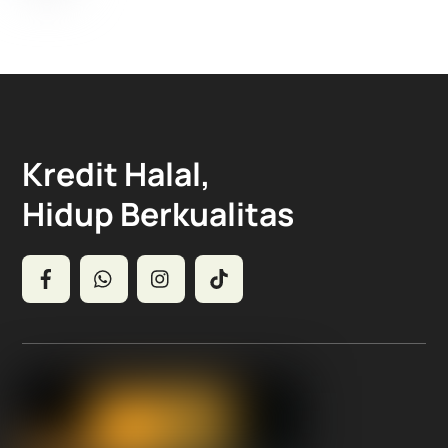
Back
To
Top
Kredit Halal,
Hidup Berkualitas
Icon
Icon
Icon
Icon
label
label
label
label