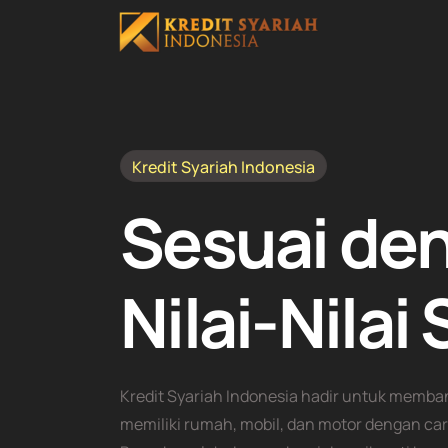
Skip
to
content
Kredit Syariah Indonesia
Sesuai de
Nilai-Nilai
Kredit Syariah Indonesia hadir untuk memb
memiliki rumah, mobil, dan motor dengan car