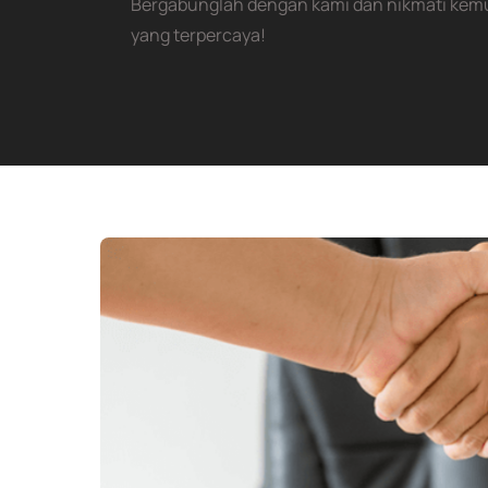
Bergabunglah dengan kami dan nikmati kem
yang terpercaya!