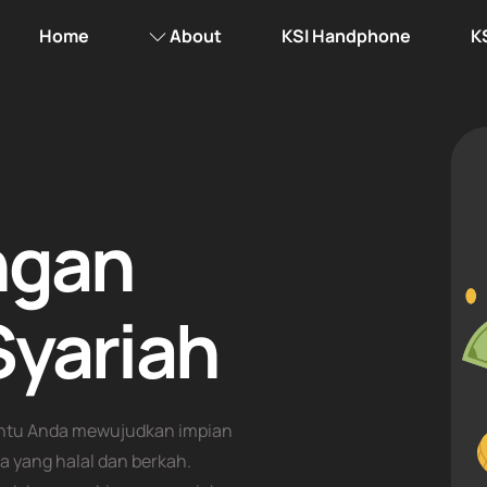
Home
About
KSI Handphone
K
ngan
 Syariah
antu Anda mewujudkan impian
a yang halal dan berkah.